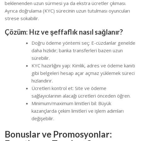
beklenenden uzun sürmesi ya da ekstra ücretler çıkması.
Ayrıca doğrulama (KYC) sürecinin uzun tutulması oyuncuları
strese sokabilir.
Çözüm: Hız ve şeffaflık nasıl sağlanır?
Doğru ödeme yöntemi seç: E-cüzdanlar genelde
daha hızlıdır; banka transferleri bazen uzun
sürebilir.
KYC hazırlığını yap: Kimlik, adres ve ödeme kanıtı
gibi belgeleri hesap açar açmaz yüklemek süreci
hızlandırır.
Ücretleri kontrol et: Site ve ödeme
sağlayıcılarının alacağı ücretleri önceden öğren.
Minimum/maximum limitleri bil: Büyük
kazançlarda çekim limitleri ve işlem adımları
değişebilir.
Bonuslar ve Promosyonlar: