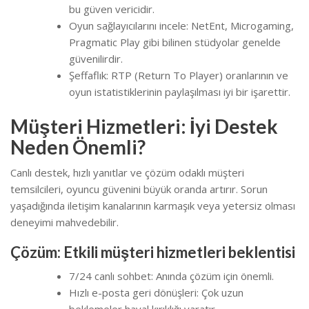
bu güven vericidir.
Oyun sağlayıcılarını incele: NetEnt, Microgaming,
Pragmatic Play gibi bilinen stüdyolar genelde
güvenilirdir.
Şeffaflık: RTP (Return To Player) oranlarının ve
oyun istatistiklerinin paylaşılması iyi bir işarettir.
Müşteri Hizmetleri: İyi Destek
Neden Önemli?
Canlı destek, hızlı yanıtlar ve çözüm odaklı müşteri
temsilcileri, oyuncu güvenini büyük oranda artırır. Sorun
yaşadığında iletişim kanalarının karmaşık veya yetersiz olması
deneyimi mahvedebilir.
Çözüm: Etkili müşteri hizmetleri beklentisi
7/24 canlı sohbet: Anında çözüm için önemli.
Hızlı e-posta geri dönüşleri: Çok uzun
beklemeler hayal kırıklığı yaratır.