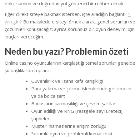
dolu, samimi ve doğrudan yol gösterici bir rehber olmak.
Eğer direkt siteye bakmak istersen, işte aradığın bağlantı:
1
win giri?
Bu makalede o siteyi örnek alarak, genel sorunları ve
çözümleri konuşacağız; ayrıca sorunsuz bir oyun deneyimi için
ipuçları vereceğim.
Neden bu yazı? Problemin özeti
Online casino oyuncularının karşılaştığı temel sorunlar genelde
şu başlıklarda toplanır:
Güvenilirlik ve lisans kafa karışıklığı
Para yatırma ve çekme işlemlerinde gecikmeler
ya da bolca şart
Bonusların karmaşıklığı ve çevrim şartları
Oyun adilliği ve RNG (rastgele sayı üreteci)
şüpheleri
Müşteri hizmetlerine erişim zorluğu
Sorumlu oyun ve problemli kumar riski