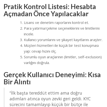
Pratik Kontrol Listesi: Hesabta
Açmadan Önce Yapılacaklar
Lisans ve denetim raporlarını kontrol et.
Para yatırma/çekme seçeneklerini ve limitlerini
incele.
Kullanıcı yorumlarını ve şikayet kayıtlarını araştırr.
Müşteri hizmetleri ile küçük bir test konuşması
yap: cevap hızını ölç.
Sorumlu oyun araçlarının (limitler, self-exclusion)
varlığını doğrula.
Gerçek Kullanıcı Deneyimi: Kısa
Bir Alıntı
“İlk başta tereddüt ettim ama doğru
adımları atınca oyun zevki geri geldi. KYC
sürecini tamamlayıp küçük bir bütçe ile