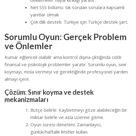
Net SSS bölümü: Sık sorulan sorulara kapsamlı
yanıtlar olmalı.
Çok dilli destek: Türkiye için Türkçe destek şart.
Sorumlu Oyun: Gerçek Problem
ve Önlemler
Kumar eğlenceli olabilir ama kontrol dışına çıktığında ciddi
finansal ve psikolojik problemler yaratır. Sorumlu oyun, sınır
koymayı, mola vermeyi ve gerektiğinde profesyonel yardım
almayı içerir.
Çözüm: Sınır koyma ve destek
mekanizmaları
Bütçe belirle: Kaybetmeyi göze alabileceğin bir
miktar belirle ve asla üzerine gitme.
Oyun süresi denetimi: Zamanlayıcı,
günlük/haftalık limitler kullan.