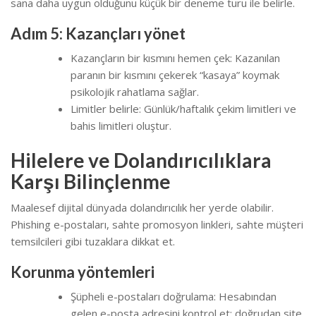
sana daha uygun olduğunu küçük bir deneme turu ile belirle.
Adım 5: Kazançları yönet
Kazançların bir kısmını hemen çek: Kazanılan
paranın bir kısmını çekerek “kasaya” koymak
psikolojik rahatlama sağlar.
Limitler belirle: Günlük/haftalık çekim limitleri ve
bahis limitleri oluştur.
Hilelere ve Dolandırıcılıklara
Karşı Bilinçlenme
Maalesef dijital dünyada dolandırıcılık her yerde olabilir.
Phishing e-postaları, sahte promosyon linkleri, sahte müşteri
temsilcileri gibi tuzaklara dikkat et.
Korunma yöntemleri
Şüpheli e-postaları doğrulama: Hesabından
gelen e-posta adresini kontrol et; doğrudan site