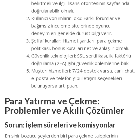
belirtmeli ve ilgili lisans otoritesinin sayfasında
doğrulanabilir olmalı.
Kullanıcı yorumlarını oku: Farklı forumlar ve
bağımsız inceleme sitelerinde oyuncu
deneyimleri genelde dürüst bilgi verir.
Şeffaf kurallar: Hizmet şartları, para çekme
politikası, bonus kuralları net ve anlaşılır olmalı.
Güvenlik teknolojileri: SSL sertifikası, iki faktörlü
doğrulama (2FA) gibi güvenlik önlemlerine bak.
Müşteri hizmetleri: 7/24 destek varsa, canlı chat,
e-posta ve telefon gibi iletişim seçenekleri
bulunuyorsa artı puan.
Para Yatırma ve Çekme:
Problemler ve Akıllı Çözümler
Sorun: İşlem süreleri ve komisyonlar
En sinir bozucu şeylerden biri para çekme taleplerinin