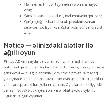
Hər zaman limitlər təyin edin və onlara riayət
edin;
Şəxsi məlumat və ödəniş məlumatlarını qoruyun;
Qarşılaşdığınız hər hansı bir problem zamanı
sübutları saxlayın və müştəri xidmətinə müraciət
edin.
Nəticə — əlinizdəki alətlər ilə
ağıllı oyun
Pin Up AZ kimi saytlarda oynamaq həm maraqlı, həm də
potensial qazanc gətirən təcrübədir. Amma uğurun açarı təkcə
şans deyil — düzgün seçimlər, qaydalara riayət və məntiqi
yanaşmadır. Bu məqalədə sizə lazım olan əsas bilikləri, riskləri
və onların praktiki həll yollarını verdim. Oyunlara məsuliyyətlə
yanaşın, əvvəlcə yoxlayın, sonra isə rahat şəkildə əylənin.
Uğurlar və ağıllı oyunlar!