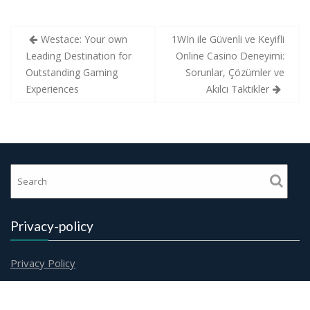
Post
Westace: Your own
1WIn ile Güvenli ve Keyifli
navigation
Leading Destination for
Online Casino Deneyimi:
Outstanding Gaming
Sorunlar, Çözümler ve
Experiences
Akılcı Taktikler
Privacy-policy
Privacy Policy