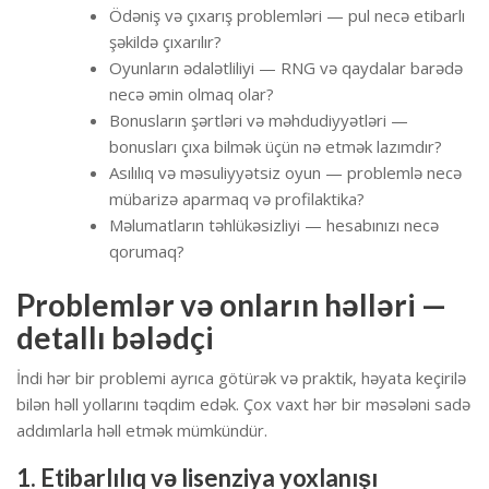
Ödəniş və çıxarış problemləri — pul necə etibarlı
şəkildə çıxarılır?
Oyunların ədalətliliyi — RNG və qaydalar barədə
necə əmin olmaq olar?
Bonusların şərtləri və məhdudiyyətləri —
bonusları çıxa bilmək üçün nə etmək lazımdır?
Asılılıq və məsuliyyətsiz oyun — problemlə necə
mübarizə aparmaq və profilaktika?
Məlumatların təhlükəsizliyi — hesabınızı necə
qorumaq?
Problemlər və onların həlləri —
detallı bələdçi
İndi hər bir problemi ayrıca götürək və praktik, həyata keçirilə
bilən həll yollarını təqdim edək. Çox vaxt hər bir məsələni sadə
addımlarla həll etmək mümkündür.
1. Etibarlılıq və lisenziya yoxlanışı