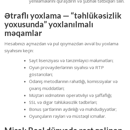
yeniləmələrini quraşdırın və şübhəli tətbiqləri silin.
Ətraflı yoxlama — “təhlükəsizlik
yoxusunda” yoxlanılmalı
məqamlar
Hesabınızı açmazdan və pul qoymazdan əvvəl bu yoxlama
siyahısını keçin:
Sayt lisenziyası və tənzimləyici məlumatları;
Oyun provayderlərinin siyahısı və RTP
göstəriciləri;
Ödəniş metodlarının rahatlığı, komissiyalar və
çıxarış müddətləri;
Müştəri xidmətinin operativliyi və şəffaflığı;
SSL və digər təhlükəsizlik tədbirləri;
Bonus şərtlərinin aydınlığı və məhdudiyyətlər;
Oyunçuların rəyləri və müstəqil icmallar.