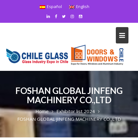
Skip
Español
English
to
content
FOSHAN GLOBAL JINFENG
MACHINERY CO.,LTD
Home
Exhibitor list 2024
FOSHAN GLOBAL JINFENG MACHINERY CO.,LTD